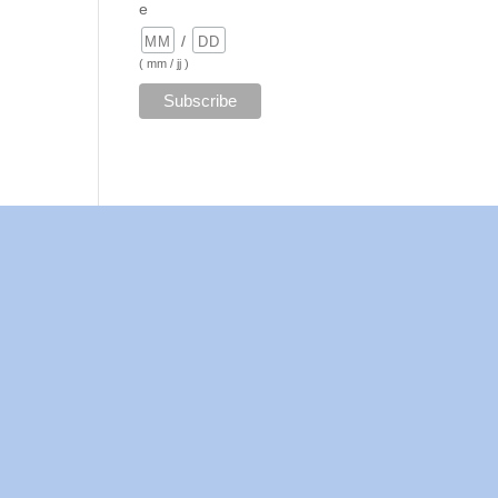
e
/
( mm / jj )