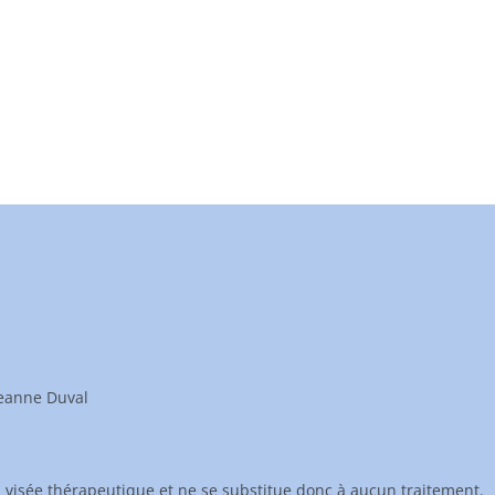
s
Jeanne Duval
à visée thérapeutique et ne se substitue donc à aucun traitement.