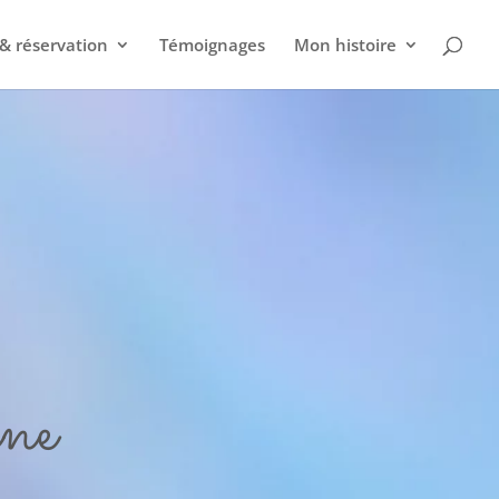
& réservation
Témoignages
Mon histoire
nne