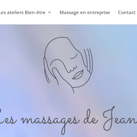
Les ateliers Bien-être
Massage en entreprise
Contact 
s massages de Jea