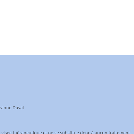
s
Jeanne Duval
à visée thérapeutique et ne se substitue donc à aucun traitement.