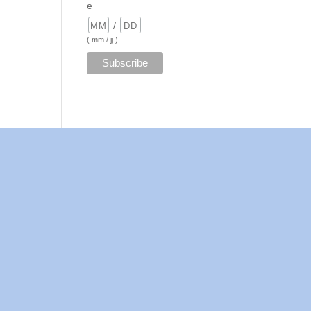
e
/
( mm / jj )