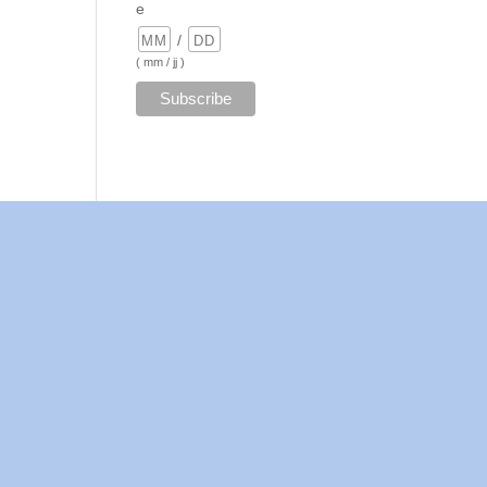
e
/
( mm / jj )