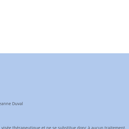
s
Jeanne Duval
à visée thérapeutique et ne se substitue donc à aucun traitement.